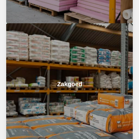
Folies
Bescherm jouw bouwproject optimaal met de juiste
folie. Wij hebben folies voor elke toepassing, van
Zakgoed
vochtwerend tot dampopen. Zo blijft jouw constructie
in topconditie.
Bel voor meer informatie