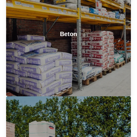
Hout en plaat
Van een stevige dakconstructie tot een strakke
binnenwand: wij hebben hout- en plaatmateriaal voor
elke klus. Altijd van topkwaliteit en direct leverbaar.
Beton
En heb je speciale afmetingen nodig? Wij
zagen hout
en plaat gratis
op maat in ons drive-in magazijn.
Bel voor meer informatie
Beton