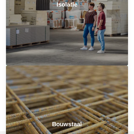
verschillende afmetingen, kleuren en afwerkingen
Isolatie
voor het juiste resultaat. Ontdek onze stenen in de
ruwbouw showroom
.
Bel voor meer informatie
Isolatie
Een goed geïsoleerd gebouw begint met de juiste
isolatiematerialen. Van glaswol tot EPS-platen: wij
hebben isolatie voor elke vloer, wand en gevel.
Bouwstaal
Benieuwd naar alle mogelijkheden? Wij helpen je