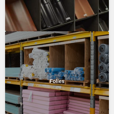
Dakpannen
Kies je voor traditionele keramische dakpannen, of
toch liever modern beton? Wat je bouwstijl ook is, bij
Folies
ons vind je zeker de juiste dakpannen. Ontdek al
onze dakpannen in de
ruwbouw showroom
.
Bel voor meer informatie