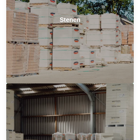
Beton vormt een stevige basis voor elk bouwproject.
Het is sterk, duurzaam en veelzijdig. Wij hebben
diverse soorten beton in huis, zoals betonmortel en
Stenen
prefab betonproducten. Ideaal voor funderingen,
vloeren en andere constructies.
Bel voor meer informatie
Stenen
Binnen- of buitenmuurstenen nodig? Wij hebben een
breed assortiment stenen voor elke bouwstijl. Kies uit