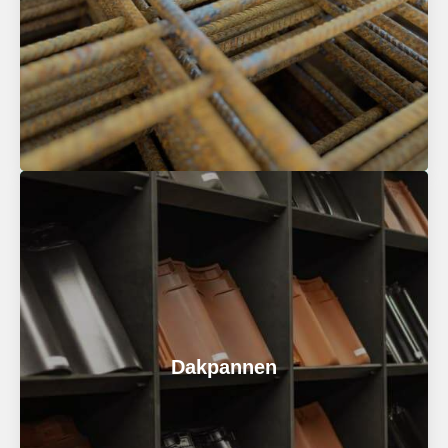
graag.
Bel voor meer informatie
Bouwstaal
Bouwstaal geeft extra stevigheid aan jouw
constructie. Bij ons vind je diverse soorten
Dakpannen
bouwstaal, zoals betonnetten, wapeningsstaal en
matten op rol. Altijd van de hoogste kwaliteit.
Bel voor meer informatie