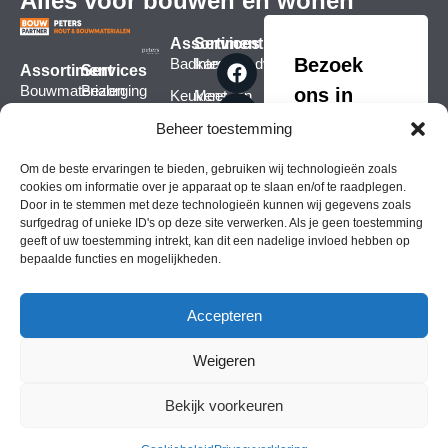
Alles voor bouwen en wonen
Assortiment
Services
Bezoek
Badkamers
Interieuradvies
Assortiment
Services
Bouwmaterialen
Bezorging
ons in
Keukens
Meet- en
montageservice
Afbouwmaterialen
Verfmengservice
Slagharen
Raamdecoratie
Beheer toestemming
Bezorging
Hele
Bouwshop
Zaagservice
Coevorderweg-
Om de beste ervaringen te bieden, gebruiken wij technologieën zoals
assortiment
Alle
Hele
Alle
Noord 16,
cookies om informatie over je apparaat op te slaan en/of te raadplegen.
services
assortiment
services
7776 BW
Door in te stemmen met deze technologieën kunnen wij gegevens zoals
Slagharen
surfgedrag of unieke ID's op deze site verwerken. Als je geen toestemming
geeft of uw toestemming intrekt, kan dit een nadelige invloed hebben op
Route in
bepaalde functies en mogelijkheden.
Google maps
Bel: 0523 681
521
Accepteren
Weigeren
Copyright © 2026
Algemene voorwaarden
Ruilen & Retourneren
Gerealiseerd door
Bekijk voorkeuren
Vonk Marketing