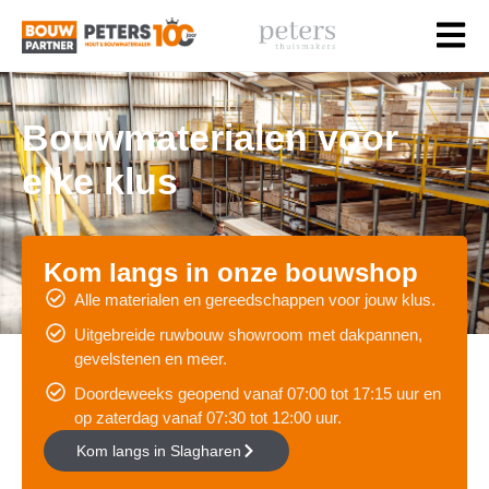
Bouwmaterialen voor
elke klus
Kom langs in onze bouwshop
Alle materialen en gereedschappen voor jouw klus.
Uitgebreide ruwbouw showroom met dakpannen,
gevelstenen en meer.
Doordeweeks geopend vanaf 07:00 tot 17:15 uur en
op zaterdag vanaf 07:30 tot 12:00 uur.
Kom langs in Slagharen