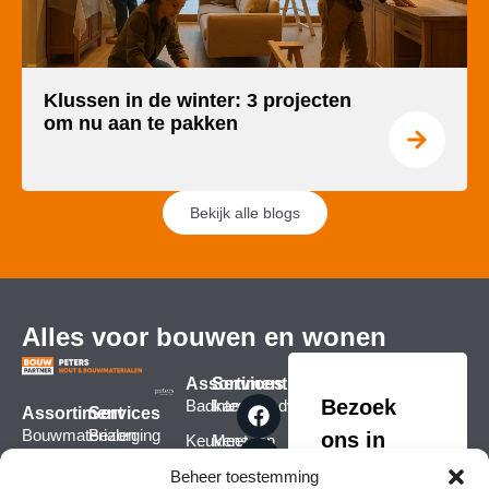
Klussen in de winter: 3 projecten
om nu aan te pakken
Bekijk alle blogs
Alles voor bouwen en wonen
Assortiment
Services
Bezoek
Badkamers
Interieuradvies
Assortiment
Services
Bouwmaterialen
Bezorging
ons in
Keukens
Meet- en
montageservice
Afbouwmaterialen
Verfmengservice
Slagharen
Raamdecoratie
Beheer toestemming