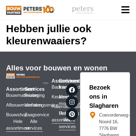
Hebben jullie ook
kleurenwaaiers?
Alles voor bouwen en wonen
Assortiment
Services
Bezoek
Badkamers
Interieuradvies
Assortiment
Services
Bouwmaterialen
Bezorging
ons in
Keukens
Meet- en
montageservice
Afbouwmaterialen
Verfmengservice
Slagharen
Raamdecoratie
Bezorging
Hele
Bouwshop
Zaagservice
Coevorderweg-
assortiment
Alle
Hele
Alle
Noord 16,
services
assortiment
services
7776 BW
Slagharen