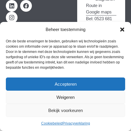
Route in
Google maps
Bel: 0523 681
521
Beheer toestemming
Om de beste ervaringen te bieden, gebruiken wij technologieën zoals
Copyright © 2026
Algemene voorwaarden
Ruilen & Retourneren
cookies om informatie over je apparaat op te slaan en/of te raadplegen.
Door in te stemmen met deze technologieën kunnen wij gegevens zoals
Gerealiseerd door
surfgedrag of unieke ID's op deze site verwerken. Als je geen toestemming
Vonk Marketing
geeft of uw toestemming intrekt, kan dit een nadelige invloed hebben op
bepaalde functies en mogelijkheden.
Accepteren
Weigeren
Bekijk voorkeuren
Cookiebeleid
Privacyverklaring