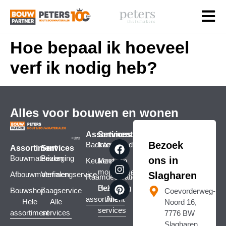
Hoe bepaal ik hoeveel
verf ik nodig heb?
Alles voor bouwen en wonen
Assortiment
Services
Bezoek
Badkamers
Interieuradvies
Assortiment
Services
Bouwmaterialen
Bezorging
ons in
Keukens
Meet- en
montageservice
Afbouwmaterialen
Verfmengservice
Slagharen
Raamdecoratie
Bezorging
Hele
Bouwshop
Zaagservice
Coevorderweg-
assortiment
Alle
Hele
Alle
Noord 16,
services
assortiment
services
7776 BW
Slagharen