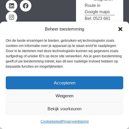
Route in
Google maps
Bel: 0523 681
521
Beheer toestemming
Om de beste ervaringen te bieden, gebruiken wij technologieën zoals
Copyright © 2026
Algemene voorwaarden
Ruilen & Retourneren
cookies om informatie over je apparaat op te slaan en/of te raadplegen.
Door in te stemmen met deze technologieën kunnen wij gegevens zoals
Gerealiseerd door
surfgedrag of unieke ID's op deze site verwerken. Als je geen toestemming
Vonk Marketing
geeft of uw toestemming intrekt, kan dit een nadelige invloed hebben op
bepaalde functies en mogelijkheden.
Accepteren
Weigeren
Bekijk voorkeuren
Cookiebeleid
Privacyverklaring