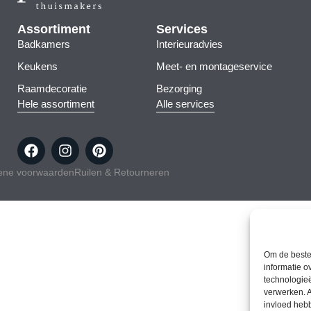
Assortiment
Services
Badkamers
Interieuradvies
Keukens
Meet- en montageservice
Raamdecoratie
Bezorging
Hele assortiment
Alle services
ene voorwaarden
Ruilen & Retourneren
Om de beste 
informatie o
technologieë
verwerken. A
invloed heb