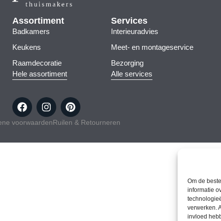
Assortiment
Services
Badkamers
Interieuradvies
Keukens
Meet- en montageservice
Raamdecoratie
Bezorging
Hele assortiment
Alle services
ene voorwaarden
Ruilen & Retourneren
Om de beste 
informatie o
technologieë
verwerken. A
invloed heb