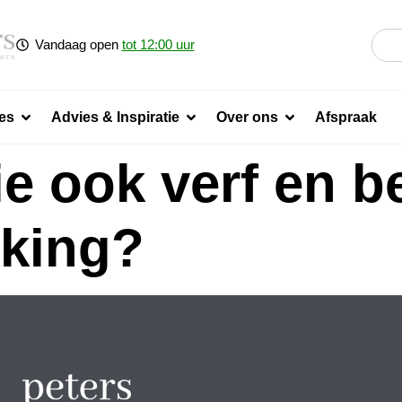
Vandaag open
tot 12:00 uur
es
Advies & Inspiratie
Over ons
Afspraak
ie ook verf en 
kking?