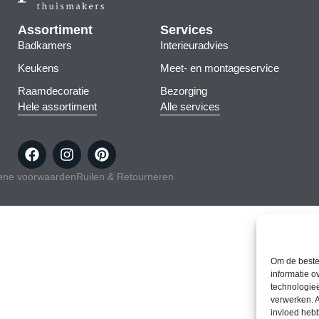
Assortiment
Services
Badkamers
Interieuradvies
Keukens
Meet- en montageservice
Raamdecoratie
Bezorging
Hele assortiment
Alle services
ene voorwaarden
Ruilen & Retourneren
Om de beste 
informatie o
technologieë
verwerken. A
invloed heb