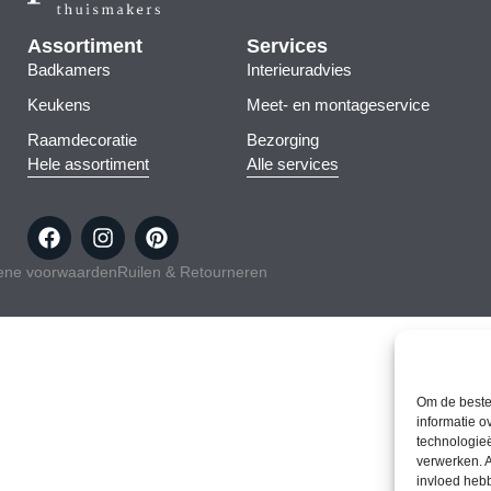
Assortiment
Services
Badkamers
Interieuradvies
Keukens
Meet- en montageservice
Raamdecoratie
Bezorging
Hele assortiment
Alle services
ene voorwaarden
Ruilen & Retourneren
Om de beste 
informatie o
technologieë
verwerken. A
invloed heb