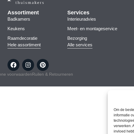
Assortiment
Services
Badkamers
Interieuradvies
Keukens
Meet- en montageservice
Raamdecoratie
Bezorging
Hele assortiment
Alle services
ene voorwaarden
Ruilen & Retourneren
Om de beste 
informatie o
technologieë
verwerken. A
invloed heb